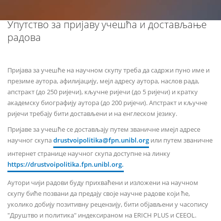
Упутство за пријаву учешћа и достављање
радова
Пријава за учешће на научном скупу треба да садржи пуно име и
презиме аутора, афилијацију, мејл адресу аутора, наслов рада,
апстракт (до 250 ријечи), кључне ријечи (до 5 ријечи) и кратку
академску биографију аутора (до 200 ријечи). Апстракт и кључне
ријечи требају бити достављени и на енглеском језику.
Пријаве за учешће се достављају путем званичне имејл адресе
научног скупа
drustvoipolitika@fpn.unibl.org
или путем званичне
интернет странице научног скупа доступне на линку
https://drustvoipolitika.fpn.unibl.org.
Аутори чији радови буду прихваћени и изложени на научном
скупу биће позвани да предају своје научне радове који ће,
уколико добију позитивну рецензију, бити објављени у часопису
"Друштво и политика" индексираном на ERICH PLUS и CEEOL.